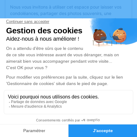
Nous vous invitons à utiliser cet espace pour laisser vos
condoléances, partager des photos souvenirs, une
anecdote ou exprimer vos pensées à travers des poèmes
ou des textes. Cet endroit est un lieu d'expression dédié à
honorer la mémoire d’André LAUGINIE.
Un service de plantation d’arbre hommage est
disponible
ici
.
Je rends hommage
Crémation
mardi 01 août 2023 à 11h00
Crématorium des Pyrénées d'Azereix
Route de Tarbes
65380 Azereix
2
Faire-part
Hommages
Je rends hommage