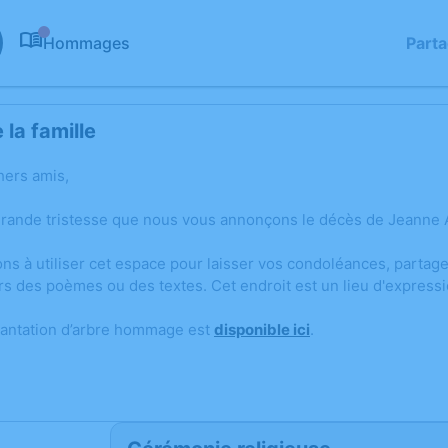
Hommages
Part
0
la famille
hers amis,
grande tristesse que nous vous annonçons le décès de Jeanne 
ons à utiliser cet espace pour laisser vos condoléances, parta
rs des poèmes ou des textes. Cet endroit est un lieu d'expres
lantation d’arbre hommage est
disponible ici
.