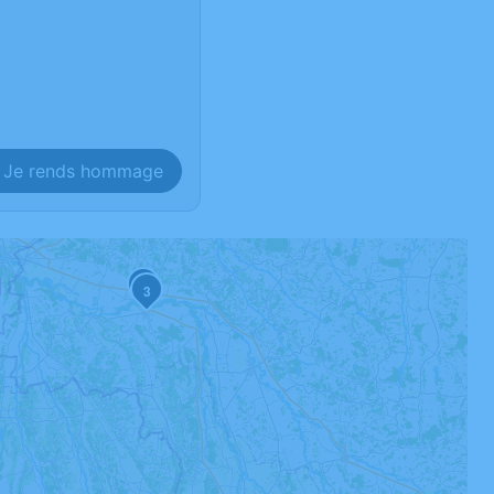
Je rends hommage
2
3