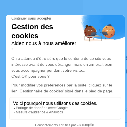
Déroulé de
Le mardi 
Église Sai