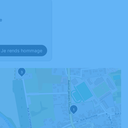
e
Je rends hommage
3
1