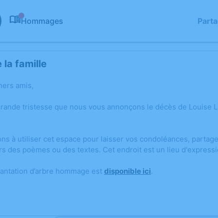
Hommages
Part
0
la famille
hers amis,
grande tristesse que nous vous annonçons le décès de Louise
ons à utiliser cet espace pour laisser vos condoléances, parta
rs des poèmes ou des textes. Cet endroit est un lieu d'expres
lantation d’arbre hommage est
disponible ici
.