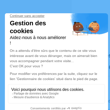
Déroulé de
Le mercre
Eglise Sai