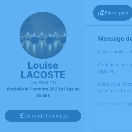
Faire-part
Message de 
Chère famille, c
Louise
C’est avec une 
Bigorre.
LACOSTE
née FOULON
Nous vous invit
décédée le 7 octobre 2023 à l'âge de
pensées à trave
92 ans
Un service de p
Je rends hommage