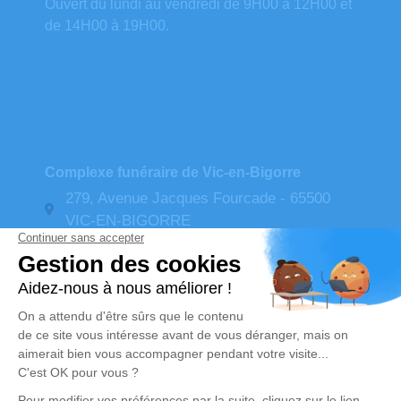
Ouvert du lundi au vendredi de 9H00 à 12H00 et
de 14H00 à 19H00.
Complexe funéraire de Vic-en-Bigorre
279, Avenue Jacques Fourcade - 65500
VIC-EN-BIGORRE
05 62 96 53 95
Télécopie : 05 62 93 37 03
Ouvert du lundi au samedi de 9H00 à 12H00 et
de 14H00 à 19H00 (samedi fermeture à 17H00).
contact@pompes-funebres-favarel.com
N° d'urgence : 06.80.73.42.88