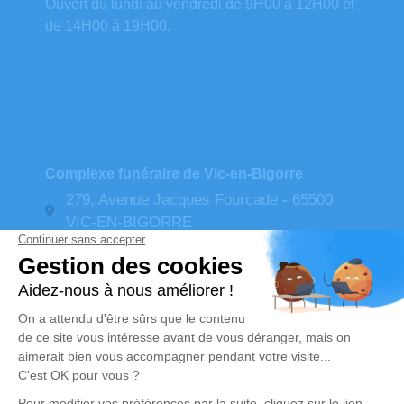
Ouvert du lundi au vendredi de 9H00 à 12H00 et
de 14H00 à 19H00.
Complexe funéraire de Vic-en-Bigorre
279, Avenue Jacques Fourcade - 65500
VIC-EN-BIGORRE
05 62 96 53 95
Télécopie : 05 62 93 37 03
Ouvert du lundi au samedi de 9H00 à 12H00 et
de 14H00 à 19H00 (samedi fermeture à 17H00).
contact@pompes-funebres-favarel.com
N° d'urgence : 06.80.73.42.88