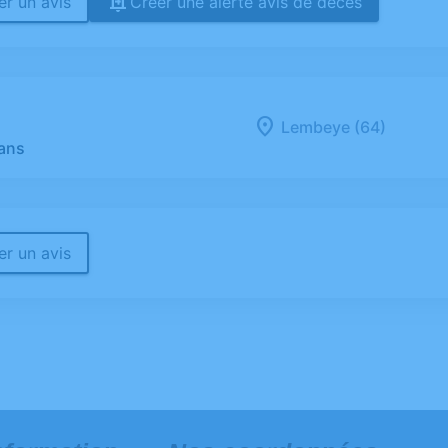
r un avis
Créer une alerte avis de décès
Lembeye (64)
 ans
r un avis