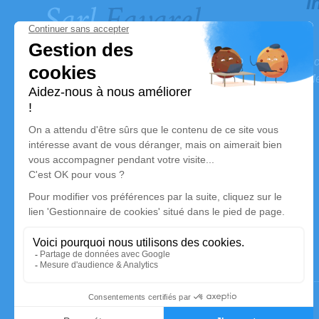
I
Ac
Me
Ouvert du lundi au vendredi de 9H00 à 12H00 et
de 14H00 à 19H00.