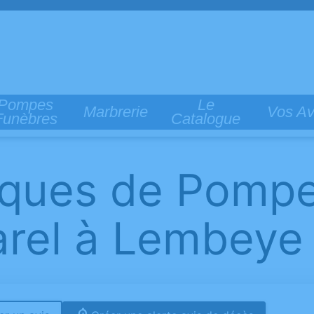
Pompes
Le
Marbrerie
Vos Av
Funèbres
Catalogue
èques de Pomp
rel à Lembeye 