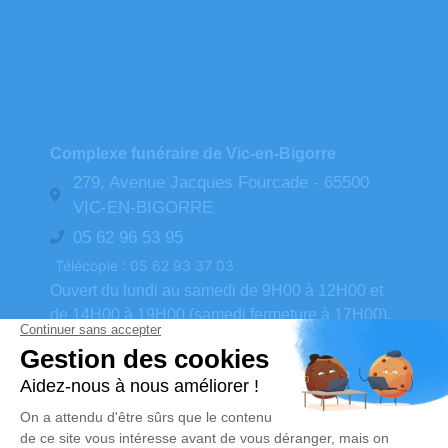
Complexe funéraire de Vic-en-Bigorre
279, Avenue Jacques Fourcade - 65500
VIC-EN-BIGORRE
05 62 96 53 95
Télécopie : 05 62 93 37 03
Ouvert du lundi au samedi de 9H00 à 12H00 et
de 14H00 à 19H00 (samedi fermeture à 17H00).
contact@pompes-funebres-favarel.com
N° d'urgence : 06.80.73.42.88