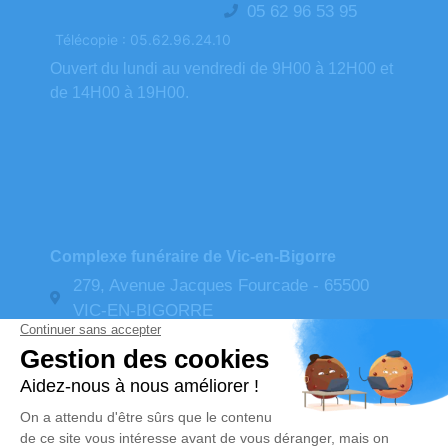
05 62 96 53 95
Télécopie : 05.62.96.24.10
Ouvert du lundi au vendredi de 9H00 à 12H00 et
de 14H00 à 19H00.
Complexe funéraire de Vic-en-Bigorre
279, Avenue Jacques Fourcade - 65500
VIC-EN-BIGORRE
05 62 96 53 95
Télécopie : 05 62 93 37 03
Ouvert du lundi au samedi de 9H00 à 12H00 et
de 14H00 à 19H00 (samedi fermeture à 17H00).
contact@pompes-funebres-favarel.com