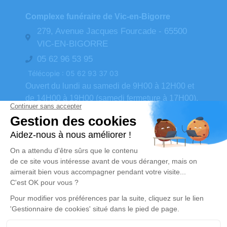
Complexe funéraire de Vic-en-Bigorre
279, Avenue Jacques Fourcade - 65500
VIC-EN-BIGORRE
05 62 96 53 95
Télécopie : 05 62 93 37 03
Ouvert du lundi au samedi de 9H00 à 12H00 et
de 14H00 à 19H00 (samedi fermeture à 17H00).
contact@pompes-funebres-favarel.com
N° d'urgence : 06.80.73.42.88
Nouveaux produits |
Contactez-nous |
Présentation
Réalisation et référencement par